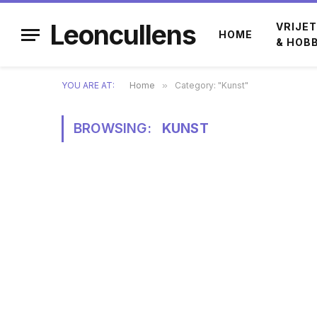
Leoncullens
VRIJET
HOME
& HOB
YOU ARE AT:
Home
»
Category: "Kunst"
BROWSING:
KUNST