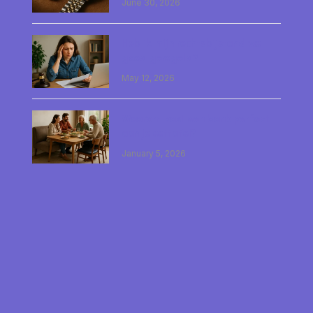
June 30, 2026
Heb ik mijn rechtsbijstand wel
goed geregeld?
May 12, 2026
Waarom past een bank perfect
aan je eettafel?
January 5, 2026