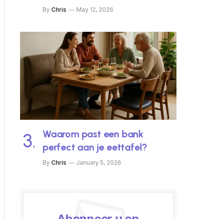
By
Chris
May 12, 2026
Waarom past een bank
perfect aan je eettafel?
By
Chris
January 5, 2026
Abonneer u op