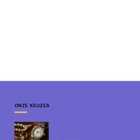
ONZE KEUZES
Tijdloze waarde van luxe
sieraden en horloges