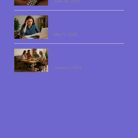
June 30, 2026
Heb ik mijn rechtsbijstand wel
goed geregeld?
May 12, 2026
Waarom past een bank perfect
aan je eettafel?
January 5, 2026