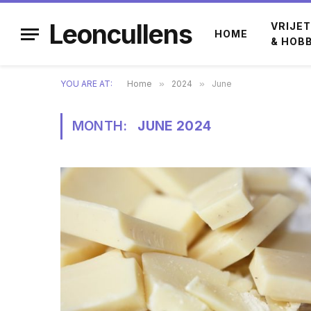
Leoncullens
VRIJET
HOME
& HOB
YOU ARE AT:
Home
»
2024
»
June
MONTH:
JUNE 2024