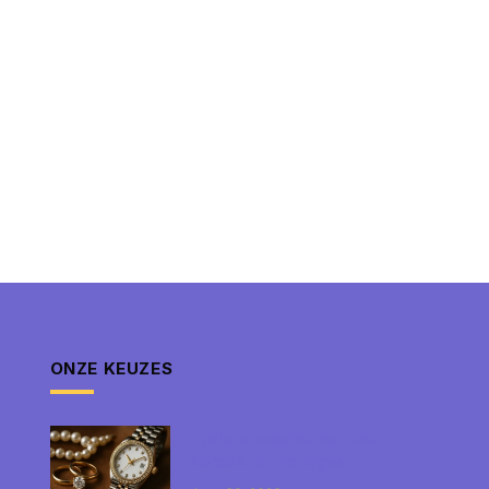
ONZE KEUZES
Tijdloze waarde van luxe
sieraden en horloges