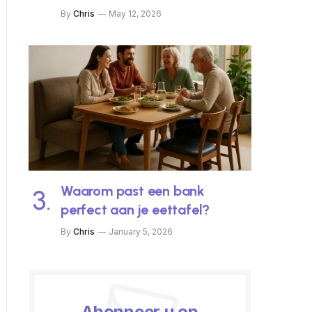
By
Chris
May 12, 2026
Waarom past een bank
perfect aan je eettafel?
By
Chris
January 5, 2026
Abonneer u op