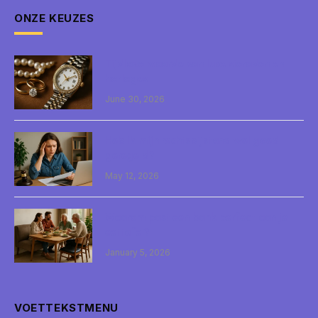
ONZE KEUZES
Tijdloze waarde van luxe sieraden en
horloges
June 30, 2026
Heb ik mijn rechtsbijstand wel goed
geregeld?
May 12, 2026
Waarom past een bank perfect aan je
eettafel?
January 5, 2026
VOETTEKSTMENU