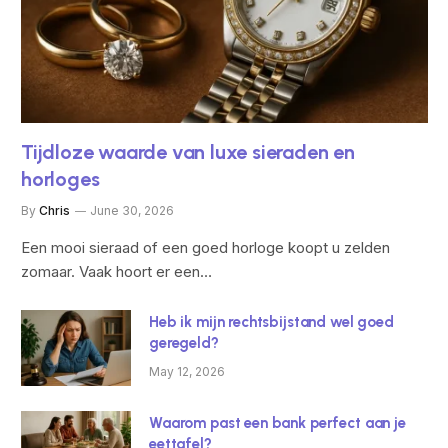
Tijdloze waarde van luxe sieraden en
horloges
By
Chris
June 30, 2026
Een mooi sieraad of een goed horloge koopt u zelden
zomaar. Vaak hoort er een…
Heb ik mijn rechtsbijstand wel goed
geregeld?
May 12, 2026
Waarom past een bank perfect aan je
eettafel?