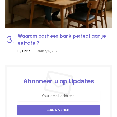
Waarom past een bank perfect aan je
eettafel?
By
Chris
January 5, 2026
Abonneer u op Updates