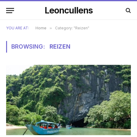
Leoncullens
YOU ARE AT:
Home
»
Category: "Reizen"
BROWSING:
REIZEN