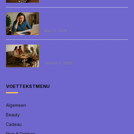
Heb ik mijn rechtsbijstand wel goed
geregeld?
May 12, 2026
Waarom past een bank perfect aan je
eettafel?
January 5, 2026
VOETTEKSTMENU
Algemeen
Beauty
Cadeau
Eten & Drinken