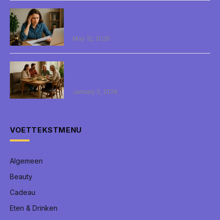
Heb ik mijn rechtsbijstand wel goed
geregeld?
May 12, 2026
Waarom past een bank perfect aan je
eettafel?
January 5, 2026
VOETTEKSTMENU
Algemeen
Beauty
Cadeau
Eten & Drinken