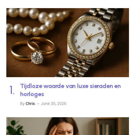
Tijdloze waarde van luxe sieraden en
horloges
By
Chris
June 30, 2026