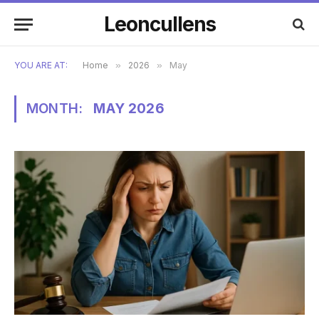
Leoncullens
YOU ARE AT:
Home
»
2026
»
May
MONTH:
MAY 2026