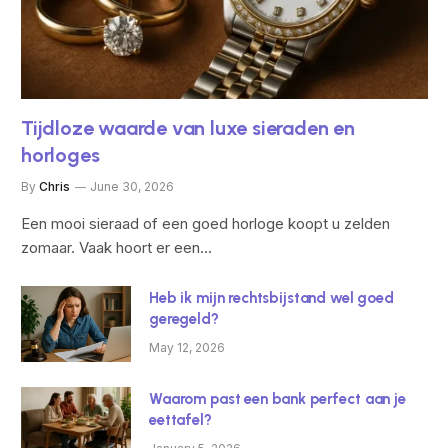
Tijdloze waarde van luxe sieraden en
horloges
By
Chris
June 30, 2026
Een mooi sieraad of een goed horloge koopt u zelden
zomaar. Vaak hoort er een…
Heb ik mijn rechtsbijstand wel goed
geregeld?
May 12, 2026
Waarom past een bank perfect aan je
eettafel?