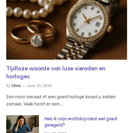
Tijdloze waarde van luxe sieraden en
horloges
By
Chris
June 30, 2026
Een mooi sieraad of een goed horloge koopt u zelden
zomaar. Vaak hoort er een…
Heb ik mijn rechtsbijstand wel goed
geregeld?