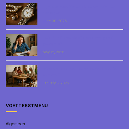
Tijdloze waarde van luxe sieraden en
horloges
June 30, 2026
Heb ik mijn rechtsbijstand wel goed
geregeld?
May 12, 2026
Waarom past een bank perfect aan je
eettafel?
January 5, 2026
VOETTEKSTMENU
Algemeen