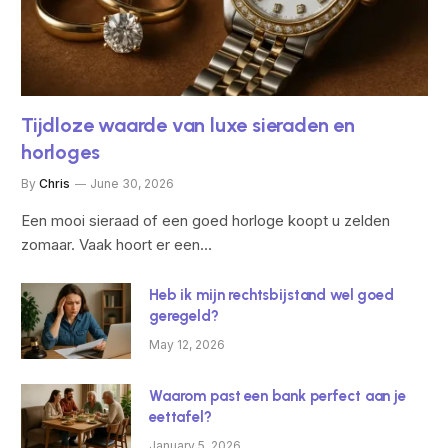
Tijdloze waarde van luxe sieraden en
horloges
By
Chris
June 30, 2026
Een mooi sieraad of een goed horloge koopt u zelden
zomaar. Vaak hoort er een…
Heb ik mijn rechtsbijstand wel goed
geregeld?
May 12, 2026
Waarom past een bank perfect aan je
eettafel?
January 5, 2026