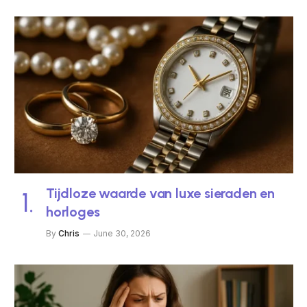
Tijdloze waarde van luxe sieraden en
horloges
By
Chris
June 30, 2026