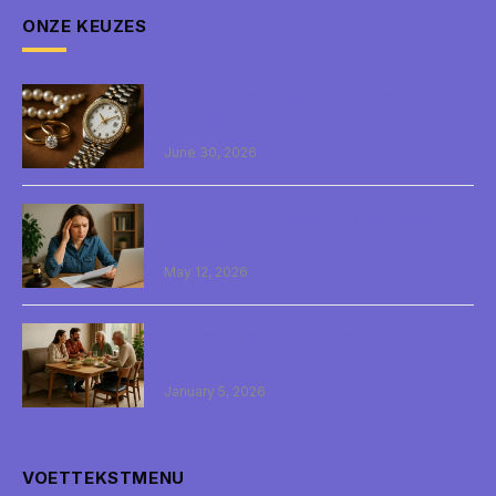
ONZE KEUZES
Tijdloze waarde van luxe sieraden en
horloges
June 30, 2026
Heb ik mijn rechtsbijstand wel goed
geregeld?
May 12, 2026
Waarom past een bank perfect aan je
eettafel?
January 5, 2026
VOETTEKSTMENU