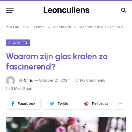
Leoncullens
YOU ARE AT:
Home
»
Algemeen
»
Waarom zijn glas kralen zo fascinerend?
ALGEMEEN
Waarom zijn glas kralen zo
fascinerend?
By
Chris
October 21, 2024
No Comments
3 Mins Read
Facebook
Twitter
Pinterest