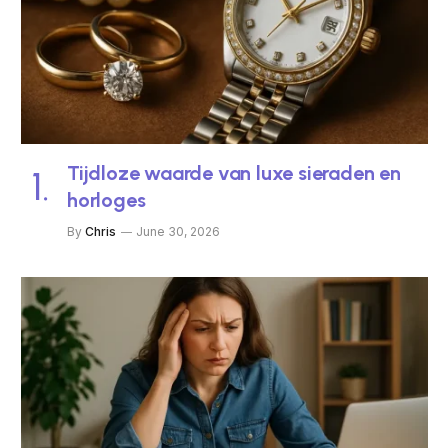
Tijdloze waarde van luxe sieraden en
horloges
By
Chris
June 30, 2026