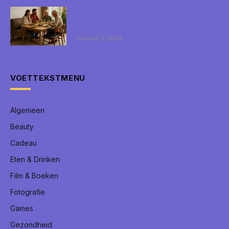
Waarom past een bank perfect aan je
eettafel?
January 5, 2026
VOETTEKSTMENU
Algemeen
Beauty
Cadeau
Eten & Drinken
Film & Boeken
Fotografie
Games
Gezondheid