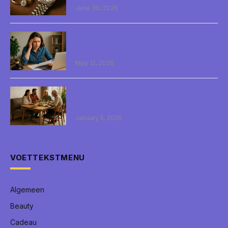
June 30, 2026
Heb ik mijn rechtsbijstand wel goed
geregeld?
May 12, 2026
Waarom past een bank perfect aan je
eettafel?
January 5, 2026
VOETTEKSTMENU
Algemeen
Beauty
Cadeau