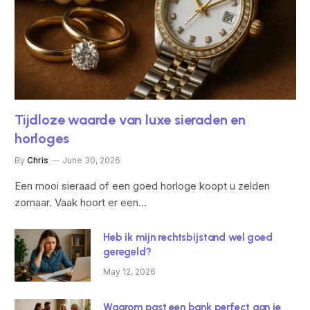
Tijdloze waarde van luxe sieraden en
horloges
By
Chris
June 30, 2026
Een mooi sieraad of een goed horloge koopt u zelden
zomaar. Vaak hoort er een…
Heb ik mijn rechtsbijstand wel goed
geregeld?
May 12, 2026
Waarom past een bank perfect aan je